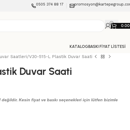
0505 374 88 17
promosyon@kartepegroup.c
0.0
KATALOG
BASKI FİYAT LİSTESİ
uvar Saatleri
V30-515-L Plastik Duvar Saati
stik Duvar Saati
 değildir. Kesin fiyat ve baskı seçenekleri için lütfen bizimle