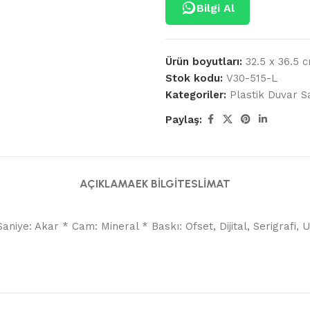
Bilgi Al
Ürün boyutları:
32.5 x 36.5 
Stok kodu:
V30-515-L
Kategoriler:
Plastik Duvar S
Paylaş:
AÇIKLAMA
EK BILGI
TESLIMAT
aniye: Akar * Cam: Mineral * Baskı: Ofset, Dijital, Serigrafi,