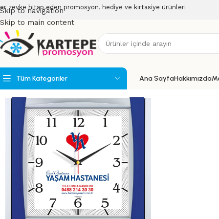
er zevke hitap eden promosyon, hediye ve kırtasiye ürünleri
Skip to navigation
Skip to main content
Tüm Kategoriler
Ana Sayfa
Hakkımızda
M
Powerbank
Powerbank Organizerler
USB Bellekler
Speakerlar
Teknoloji Ürünleri
Wireless Ürünler