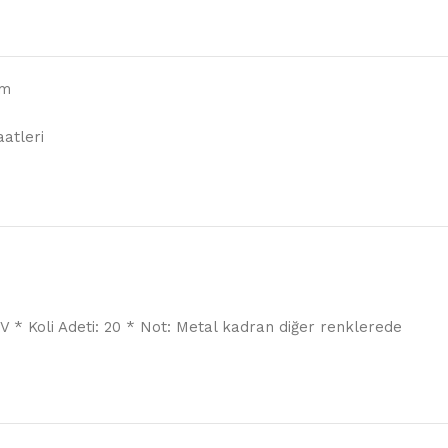
cm
aatleri
 UV * Koli Adeti: 20 * Not: Metal kadran diğer renklerede