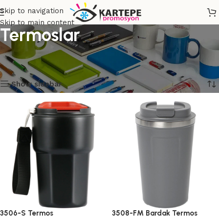
Skip to navigation
Skip to main content
Termoslar
Ana Sayfa
Termoslar ve Bardaklar
102 sonuçtan 1-12 arası gösteriliyor
Show sidebar
3506-S Termos
3508-FM Bardak Termos