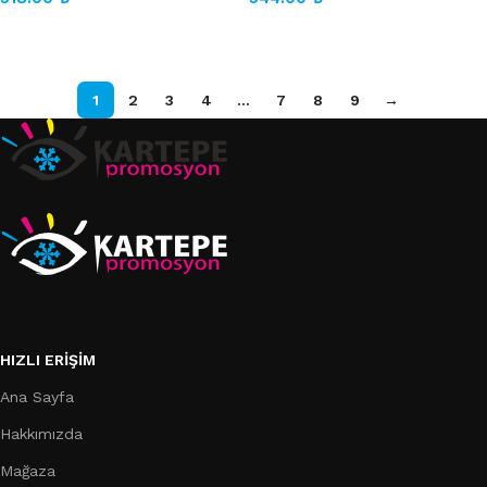
Sepete Ekle
Sepete Ekle
1
2
3
4
…
7
8
9
→
HIZLI ERIŞIM
Ana Sayfa
Hakkımızda
Mağaza