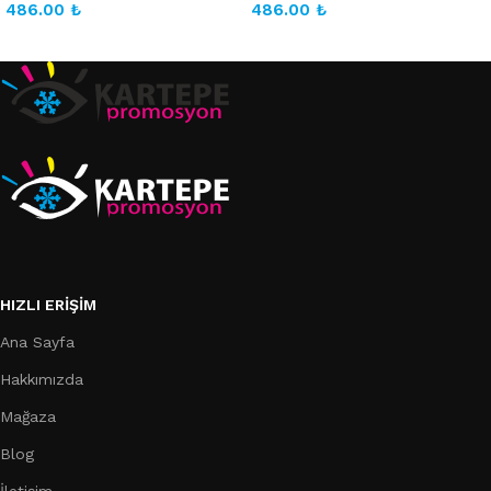
486.00
₺
486.00
₺
Sepete Ekle
Sepete Ekle
HIZLI ERIŞIM
Ana Sayfa
Hakkımızda
Mağaza
Blog