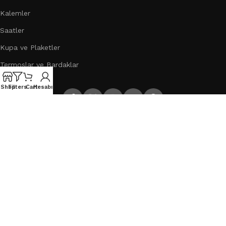
Kalemler
Saatler
Kupa ve Plaketler
Termoslar ve Bardaklar
Shop
Filters
Cart
Hesabım
Sosyal Medya Hesaplarımız
Tasarım ve programlaması
Artı Proses
tarafından
yapılmıştır © 2023 .