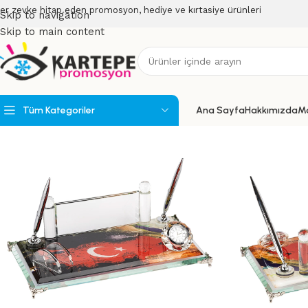
er zevke hitap eden promosyon, hediye ve kırtasiye ürünleri
Skip to navigation
Skip to main content
Tüm Kategoriler
Ana Sayfa
Hakkımızda
M
Powerbank
Powerbank Organizerler
USB Bellekler
Speakerlar
Teknoloji Ürünleri
Wireless Ürünler