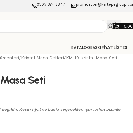
0505 374 88 17
promosyon@kartepegroup.c
0.0
KATALOG
BASKI FİYAT LİSTESİ
Sümenleri
Kristal Masa Setleri
KM-10 Kristal Masa Seti
 Masa Seti
 değildir. Kesin fiyat ve baskı seçenekleri için lütfen bizimle