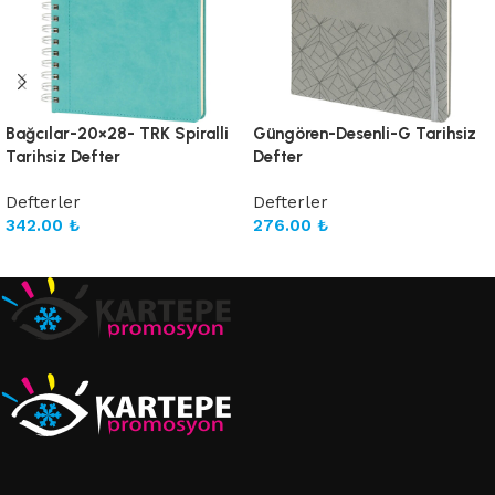
Bağcılar-20×28- TRK Spiralli
Güngören-Desenli-G Tarihsiz
Tarihsiz Defter
Defter
Defterler
Defterler
342.00
₺
276.00
₺
Sepete Ekle
Sepete Ekle