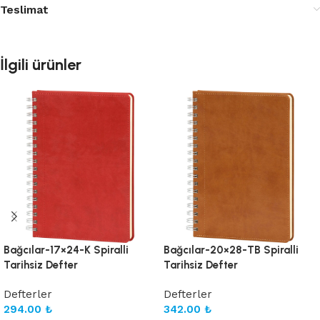
Teslimat
İlgili ürünler
Bağcılar-17×24-K Spiralli
Bağcılar-20×28-TB Spiralli
Tarihsiz Defter
Tarihsiz Defter
Defterler
Defterler
294.00
₺
342.00
₺