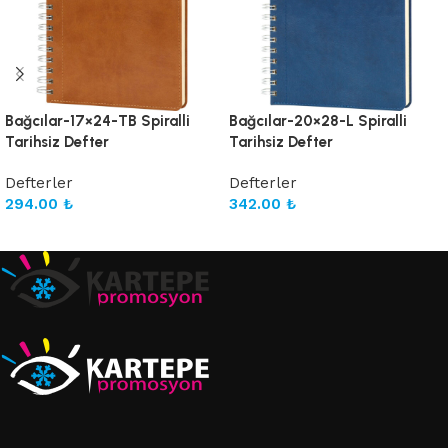
Bağcılar-17×24-TB Spiralli
Bağcılar-20×28-L Spiralli
Tarihsiz Defter
Tarihsiz Defter
Defterler
Defterler
294.00
₺
342.00
₺
Sepete Ekle
Sepete Ekle