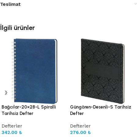
Teslimat
İlgili ürünler
Bağcılar-20×28-L Spiralli
Güngören-Desenli-S Tarihsiz
Tarihsiz Defter
Defter
Defterler
Defterler
342.00
₺
276.00
₺