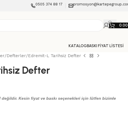
0505 374 88 17
promosyon@kartepegroup.c
0.0
KATALOG
BASKI FİYAT LİSTESİ
ler
Defterler
Edremit-L Tarihsiz Defter
ihsiz Defter
 değildir. Kesin fiyat ve baskı seçenekleri için lütfen bizimle