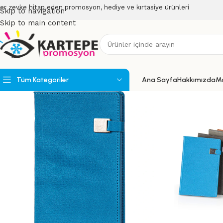
er zevke hitap eden promosyon, hediye ve kırtasiye ürünleri
Skip to navigation
Skip to main content
Tüm Kategoriler
Ana Sayfa
Hakkımızda
M
Powerbank
Powerbank Organizerler
USB Bellekler
Speakerlar
Teknoloji Ürünleri
Wireless Ürünler