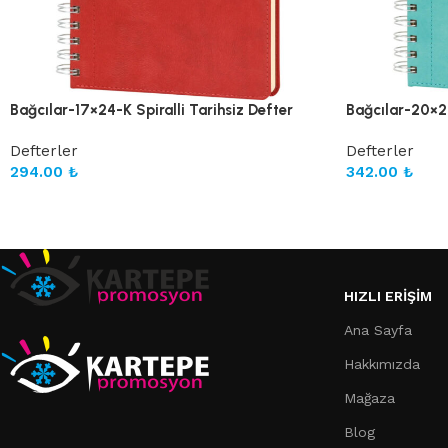
Bağcılar-17×24-K Spiralli Tarihsiz Defter
Bağcılar-20×28
Defterler
Defterler
294.00
₺
342.00
₺
HIZLI ERIŞIM
Ana Sayfa
Hakkımızda
Mağaza
Blog