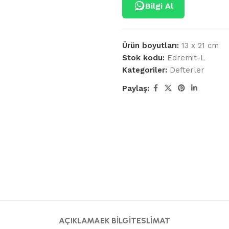
Bilgi Al
Ürün boyutları:
13 x 21 cm
Stok kodu:
Edremit-L
Kategoriler:
Defterler
Paylaş:
AÇIKLAMA
EK BILGI
TESLIMAT