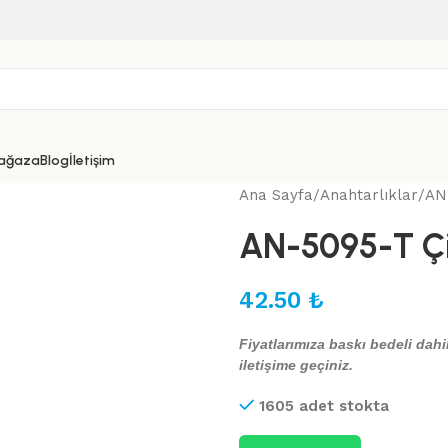
ağaza
Blog
İletişim
Ana Sayfa
Anahtarlıklar
AN-
AN-5095-T Çi
42.50
₺
Fiyatlarımıza baskı bedeli dahil
iletişime geçiniz.
1605 adet stokta