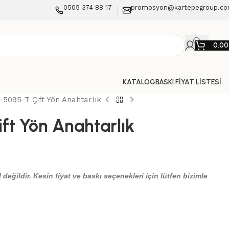
0505 374 88 17
promosyon@kartepegroup.c
0.0
KATALOG
BASKI FİYAT LİSTESİ
5095-T Çift Yön Anahtarlık
ft Yön Anahtarlık
 değildir. Kesin fiyat ve baskı seçenekleri için lütfen bizimle