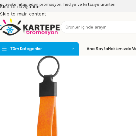
er zevke hitap eden promosyon, hediye ve kırtasiye ürünleri
Skip to navigation
Skip to main content
Tüm Kategoriler
Ana Sayfa
Hakkımızda
M
Powerbank
Powerbank Organizerler
USB Bellekler
Speakerlar
Teknoloji Ürünleri
Wireless Ürünler