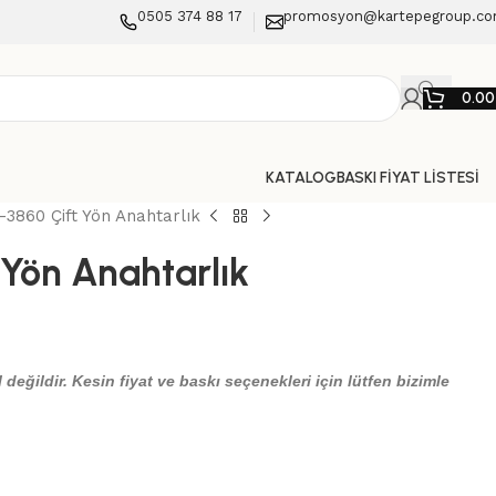
0505 374 88 17
promosyon@kartepegroup.c
0.0
KATALOG
BASKI FİYAT LİSTESİ
3860 Çift Yön Anahtarlık
Yön Anahtarlık
 değildir. Kesin fiyat ve baskı seçenekleri için lütfen bizimle