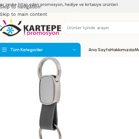
er zevke hitap eden promosyon, hediye ve kırtasiye ürünleri
Skip to navigation
Skip to main content
Tüm Kategoriler
Ana Sayfa
Hakkımızda
M
Powerbank
Powerbank Organizerler
USB Bellekler
Speakerlar
Teknoloji Ürünleri
Wireless Ürünler