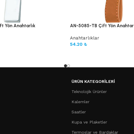
t Yön Anahtarlık
AN-5085-TB Çift Yön Anahtarl
Anahtarlıklar
54.20
₺
ÜRÜN KATEGORILERI
Teknolojik Ürünler
Kalemler
Saatler
Kupa ve Plaketler
Termoslar ve Bardaklar