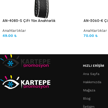
AN-4085-S Çift Yön Anahtarlık
AN-5060-K Çif
Anahtarlıklar
Anahtarlıklar
49.00
₺
70.00
₺
HIZLI ERIŞIM
Ana Sayfa
Hakkımızda
Mağaza
Blog
İletişim