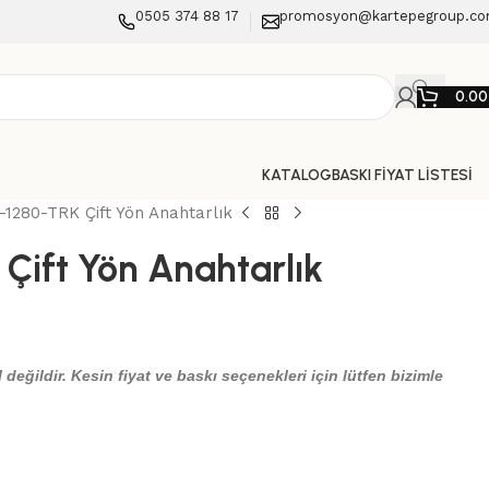
0505 374 88 17
promosyon@kartepegroup.c
0.0
KATALOG
BASKI FİYAT LİSTESİ
1280-TRK Çift Yön Anahtarlık
Çift Yön Anahtarlık
 değildir. Kesin fiyat ve baskı seçenekleri için lütfen bizimle