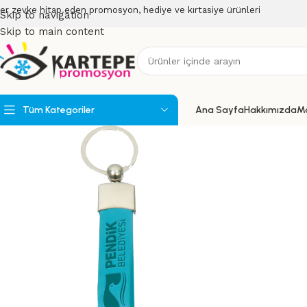
er zevke hitap eden promosyon, hediye ve kırtasiye ürünleri
Skip to navigation
Skip to main content
Tüm Kategoriler
Ana Sayfa
Hakkımızda
M
Powerbank
Powerbank Organizerler
USB Bellekler
Speakerlar
Teknoloji Ürünleri
Wireless Ürünler