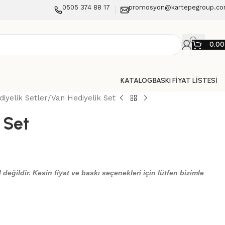
0505 374 88 17
promosyon@kartepegroup.c
0.0
KATALOG
BASKI FİYAT LİSTESİ
iyelik Setler
Van Hediyelik Set
 Set
 değildir. Kesin fiyat ve baskı seçenekleri için lütfen bizimle