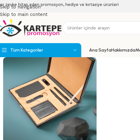
er zevke hitap eden promosyon, hediye ve kırtasiye ürünleri
Skip to navigation
Skip to main content
Tüm Kategoriler
Ana Sayfa
Hakkımızda
M
Powerbank
Powerbank Organizerler
USB Bellekler
Speakerlar
Teknoloji Ürünleri
Wireless Ürünler