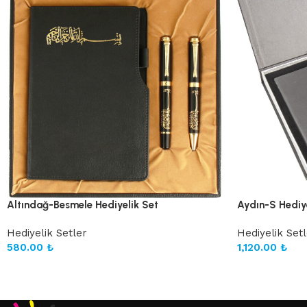
Altındağ-Besmele Hediyelik Set
Aydın-S Hediye
Hediyelik Setler
Hediyelik Set
580.00
₺
1,120.00
₺