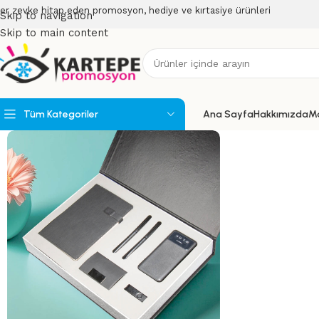
er zevke hitap eden promosyon, hediye ve kırtasiye ürünleri
Skip to navigation
Skip to main content
Tüm Kategoriler
Ana Sayfa
Hakkımızda
M
Powerbank
Powerbank Organizerler
USB Bellekler
Speakerlar
Teknoloji Ürünleri
Wireless Ürünler