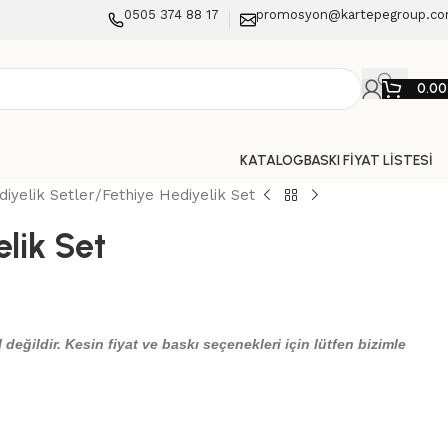
0505 374 88 17
promosyon@kartepegroup.c
0.0
KATALOG
BASKI FİYAT LİSTESİ
iyelik Setler
Fethiye Hediyelik Set
elik Set
 değildir. Kesin fiyat ve baskı seçenekleri için lütfen bizimle