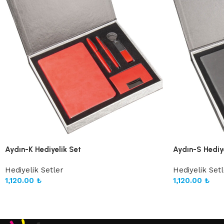
Aydın-K Hediyelik Set
Aydın-S Hediye
Hediyelik Setler
Hediyelik Set
1,120.00
₺
1,120.00
₺