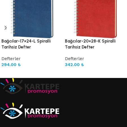
Bağcılar-17×24-L Spiralli
Bağcılar-20×28-K Spiralli
Tarihsiz Defter
Tarihsiz Defter
Defterler
Defterler
294.00
₺
342.00
₺
Sepete Ekle
Sepete Ekle