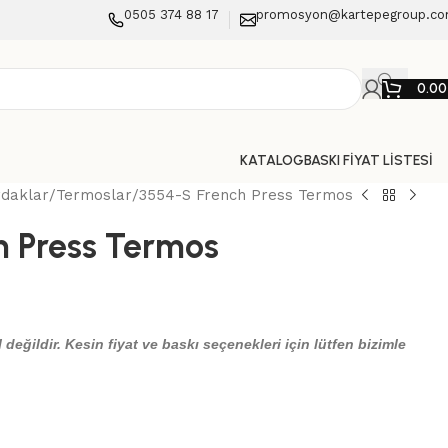
0505 374 88 17
promosyon@kartepegroup.c
0.0
KATALOG
BASKI FİYAT LİSTESİ
rdaklar
Termoslar
3554-S French Press Termos
h Press Termos
 değildir. Kesin fiyat ve baskı seçenekleri için lütfen bizimle