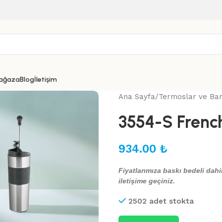
ağaza
Blog
İletişim
Ana Sayfa
Termoslar ve Ba
3554-S Frenc
934.00
₺
Fiyatlarımıza baskı bedeli dahil
iletişime geçiniz.
2502 adet stokta