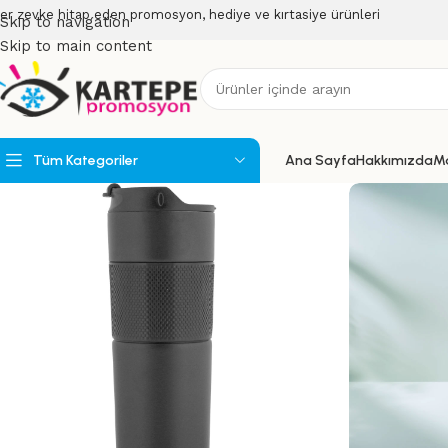
er zevke hitap eden promosyon, hediye ve kırtasiye ürünleri
Skip to navigation
Skip to main content
Tüm Kategoriler
Ana Sayfa
Hakkımızda
M
Powerbank
Powerbank Organizerler
USB Bellekler
Speakerlar
Teknoloji Ürünleri
Wireless Ürünler