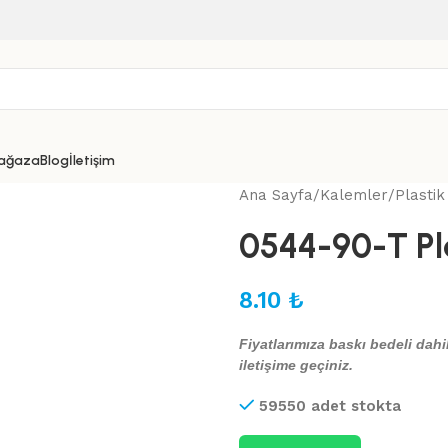
ağaza
Blog
İletişim
Ana Sayfa
Kalemler
Plasti
0544-90-T Pl
8.10
₺
Fiyatlarımıza baskı bedeli dahil
iletişime geçiniz.
59550 adet stokta