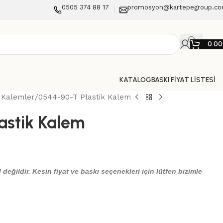
0505 374 88 17
promosyon@kartepegroup.c
0.0
KATALOG
BASKI FİYAT LİSTESİ
k Kalemler
0544-90-T Plastik Kalem
astik Kalem
 değildir. Kesin fiyat ve baskı seçenekleri için lütfen bizimle