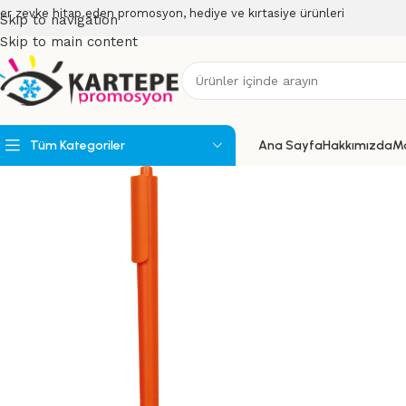
er zevke hitap eden promosyon, hediye ve kırtasiye ürünleri
Skip to navigation
Skip to main content
Tüm Kategoriler
Ana Sayfa
Hakkımızda
M
Powerbank
Powerbank Organizerler
USB Bellekler
Speakerlar
Teknoloji Ürünleri
Wireless Ürünler