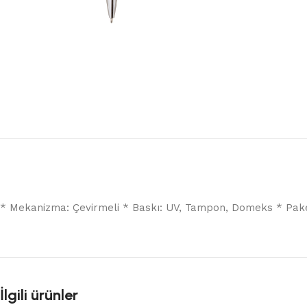
* Mekanizma: Çevirmeli * Baskı: UV, Tampon, Domeks * Paket A
İlgili ürünler