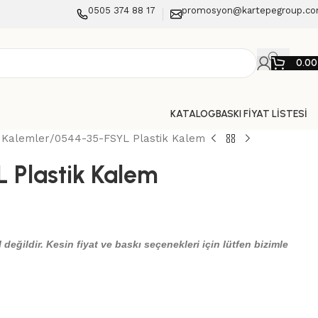
0505 374 88 17
promosyon@kartepegroup.c
0.0
KATALOG
BASKI FİYAT LİSTESİ
k Kalemler
0544-35-FSYL Plastik Kalem
 Plastik Kalem
 değildir. Kesin fiyat ve baskı seçenekleri için lütfen bizimle