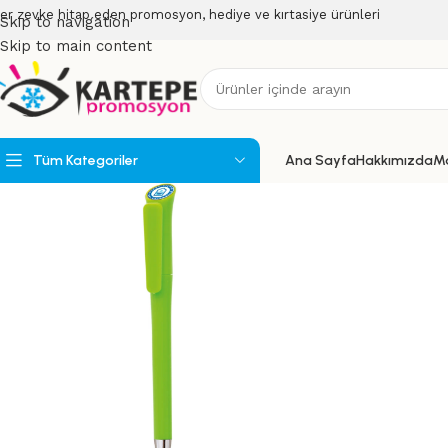
er zevke hitap eden promosyon, hediye ve kırtasiye ürünleri
Skip to navigation
Skip to main content
Tüm Kategoriler
Ana Sayfa
Hakkımızda
M
Powerbank
Powerbank Organizerler
USB Bellekler
Speakerlar
Teknoloji Ürünleri
Wireless Ürünler