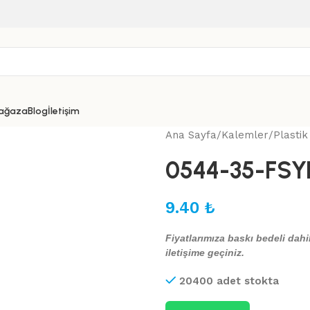
ağaza
Blog
İletişim
Ana Sayfa
Kalemler
Plasti
0544-35-FSYL
9.40
₺
Fiyatlarımıza baskı bedeli dahil
iletişime geçiniz.
20400 adet stokta