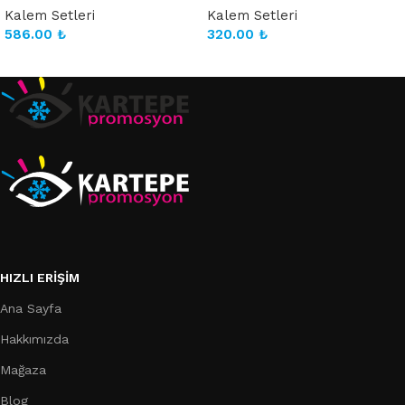
Kalem Setleri
Kalem Setleri
586.00
₺
320.00
₺
Sepete Ekle
Sepete Ekle
HIZLI ERIŞIM
Ana Sayfa
Hakkımızda
Mağaza
Blog